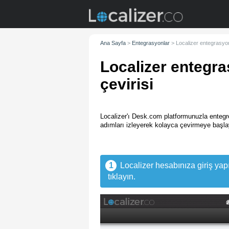
Ana Sayfa
>
Entegrasyonlar
>
Localizer entegrasyo
Localizer entegr
çevirisi
Localizer'ı Desk.com platformunuzla entegr
adımları izleyerek kolayca çevirmeye başlay
1
Localizer hesabınıza giriş ya
tıklayın.