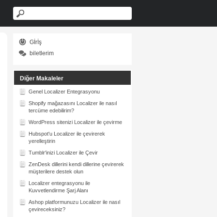
Gİrİş
biletlerim
Diğer Makaleler
Genel Localizer Entegrasyonu
Shopify mağazasını Localizer ile nasıl
tercüme edebilirim?
WordPress sitenizi Localizer ile çevirme
Hubspot'u Localizer ile çevirerek
yerelleştirin
Tumblr'inizi Localizer ile Çevir
ZenDesk dillerini kendi dillerine çevirerek
müşterilere destek olun
Localizer entegrasyonu ile
Kuvvetlendirme Şarj Alanı
Ashop platformunuzu Localizer ile nasıl
çevireceksiniz?