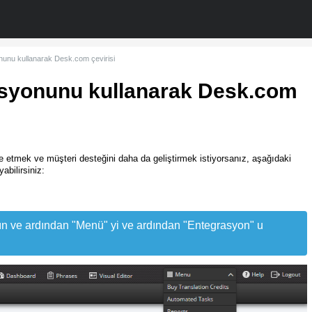
nunu kullanarak Desk.com çevirisi
asyonunu kullanarak Desk.com
e etmek ve müşteri desteğini daha da geliştirmek istiyorsanız, aşağıdaki
abilirsiniz:
pın ve ardından "Menü" yi ve ardından "Entegrasyon" u