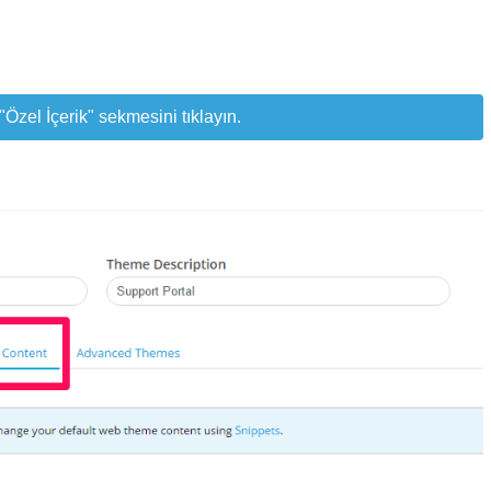
el İçerik" sekmesini tıklayın.