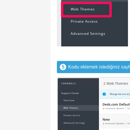
5
Kodu eklemek istediğiniz sayf