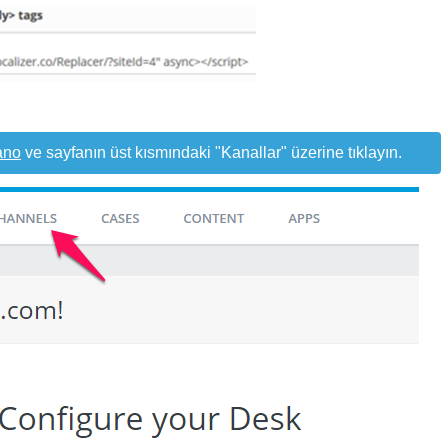
ano
ve sayfanın üst kısmındaki "Kanallar" üzerine tıklayın.