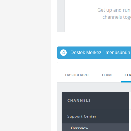
4
"Destek Merkezi" menüsünün 
.