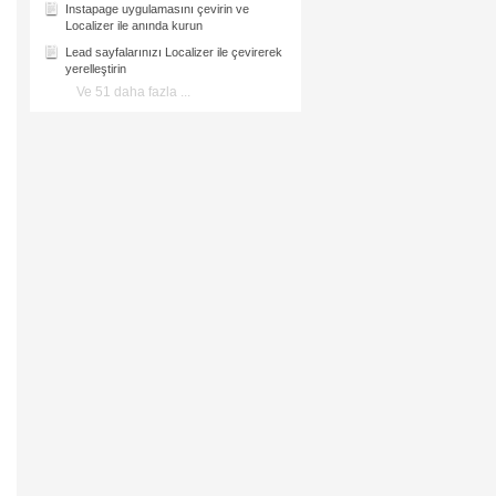
Instapage uygulamasını çevirin ve
Localizer ile anında kurun
Lead sayfalarınızı Localizer ile çevirerek
yerelleştirin
Ve 51 daha fazla ...