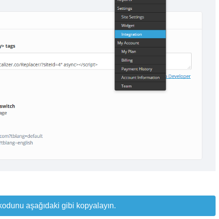
kodunu aşağıdaki gibi kopyalayın.