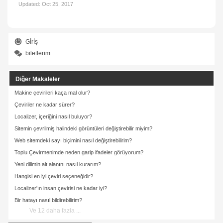
Updated:
Oct 25, 2017
Gİrİş
biletlerim
Diğer Makaleler
Makine çevirileri kaça mal olur?
Çeviriler ne kadar sürer?
Localizer, içeriğini nasıl buluyor?
Sitemin çevrilmiş halindeki görüntüleri değiştirebilir miyim?
Web sitemdeki sayı biçimini nasıl değiştirebilirim?
Toplu Çevirmenimde neden garip ifadeler görüyorum?
Yeni dilimin alt alanını nasıl kurarım?
Hangisi en iyi çeviri seçeneğidir?
Localizer'ın insan çevirisi ne kadar iyi?
Bir hatayı nasıl bildirebilirim?
Ve 12 daha fazla ...