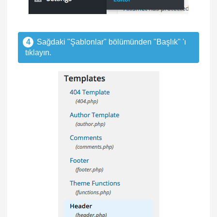
4
Sağdaki "Şablonlar" bölümünden "Başlık" 'ı
tıklayın.