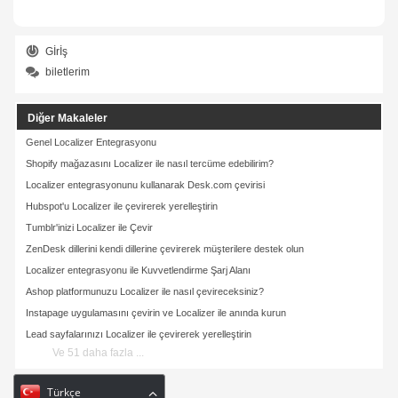
Gİrİş
biletlerim
Diğer Makaleler
Genel Localizer Entegrasyonu
Shopify mağazasını Localizer ile nasıl tercüme edebilirim?
Localizer entegrasyonunu kullanarak Desk.com çevirisi
Hubspot'u Localizer ile çevirerek yerelleştirin
Tumblr'inizi Localizer ile Çevir
ZenDesk dillerini kendi dillerine çevirerek müşterilere destek olun
Localizer entegrasyonu ile Kuvvetlendirme Şarj Alanı
Ashop platformunuzu Localizer ile nasıl çevireceksiniz?
Instapage uygulamasını çevirin ve Localizer ile anında kurun
Lead sayfalarınızı Localizer ile çevirerek yerelleştirin
Ve 51 daha fazla ...
Türkçe