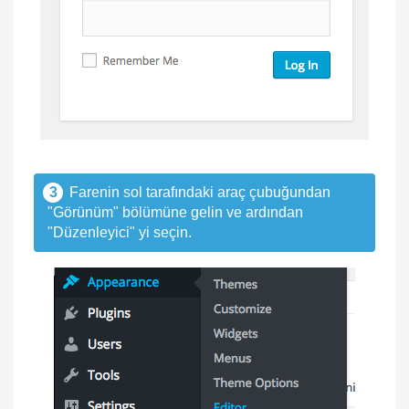
3
Farenin sol tarafındaki araç çubuğundan
"Görünüm" bölümüne gelin ve ardından
"Düzenleyici" yi seçin.