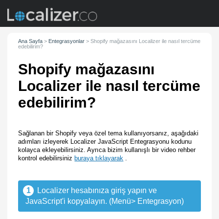
Ana Sayfa
>
Entegrasyonlar
>
Shopify mağazasını Localizer ile nasıl tercüme
edebilirim?
Shopify mağazasını
Localizer ile nasıl tercüme
edebilirim?
Sağlanan bir Shopify veya özel tema kullanıyorsanız, aşağıdaki
adımları izleyerek Localizer JavaScript Entegrasyonu kodunu
kolayca ekleyebilirsiniz. Ayrıca bizim kullanışlı bir video rehber
kontrol edebilirsiniz
buraya tıklayarak
.
1
Localizer hesabınıza giriş yapın ve
JavaScript'i kopyalayın. (Menü> Entegrasyon)