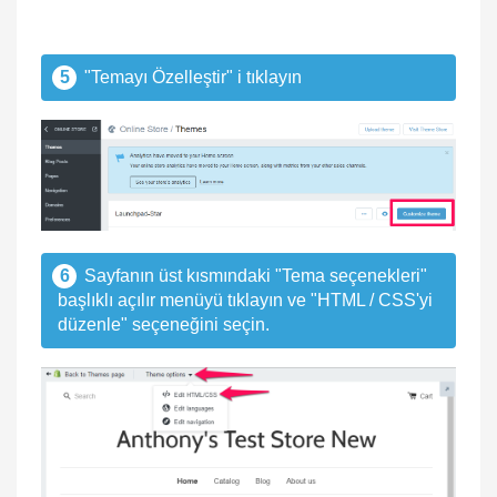
5
"Temayı Özelleştir" i tıklayın
6
Sayfanın üst kısmındaki "Tema seçenekleri"
başlıklı açılır menüyü tıklayın ve "HTML / CSS'yi
düzenle" seçeneğini seçin.