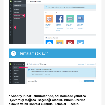
4
"Temalar" ı tıklayın.
* Shopify'in bazı sürümlerinde, sol bölmede yalnızca
"Çevrimiçi Mağaza" seçeneği olabilir. Bunun üzerine
tıklayın ve bir sonraki ekranda "Temalar" ı seçin.