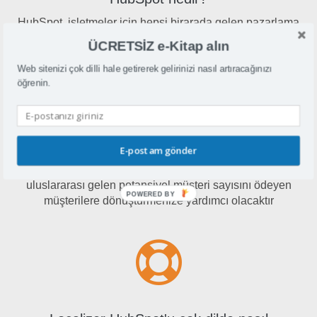
HubSpot, işletmeler için hepsi birarada gelen pazarlama
yazılımı çözümüdür
ÜCRETSİZ e-Kitap alın
Web sitenizi çok dilli hale getirerek gelirinizi nasıl artıracağınızı
öğrenin.
Neden HubSpot'u çok dilde yapmak?
E-postam gönder
HubSpot'unuzu birden fazla dilde sunmak, daha çok
uluslararası gelen potansiyel müşteri sayısını ödeyen
POWERED BY
müşterilere dönüştürmenize yardımcı olacaktır