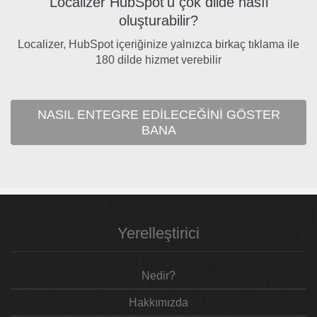
Localizer HubSpot'u çok dilde nasıl
oluşturabilir?
Localizer, HubSpot içeriğinize yalnızca birkaç tıklama ile
180 dilde hizmet verebilir
NASIL ENTEGRE EDILECEĞINI GÖSTER
BANA
Yerelleştirici
Nedir?
Hakkımızda