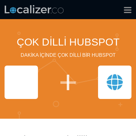
ÇOK DILLI HUBSPOT
DAKIKA IÇINDE ÇOK DILLI BIR HUBSPOT