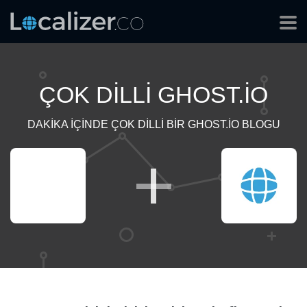
ÇOK DILLI GHOST.IO
DAKIKA IÇINDE ÇOK DILLI BIR GHOST.IO BLOGU