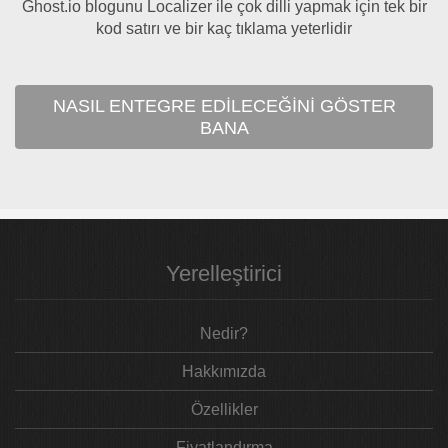
Ghost.io blogunu Localizer ile çok dilli yapmak için tek bir
kod satırı ve bir kaç tıklama yeterlidir
NASIL ENTEGRE EDILECEĞINI GÖSTER
BANA
Yerelleştirici
Nedir?
Hakkımızda
Özellikler
Fiyatlandırma