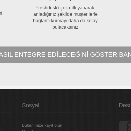
Freshdesk'i çok dilli yaparak,
ri
anladığınız şekilde müşterilerle
bağlantı kurmayı daha da kolay
bulacaksınız
ASIL ENTEGRE EDILECEĞINI GÖSTER BA
Sosyal
Dest
Bültenimize kayıt olun