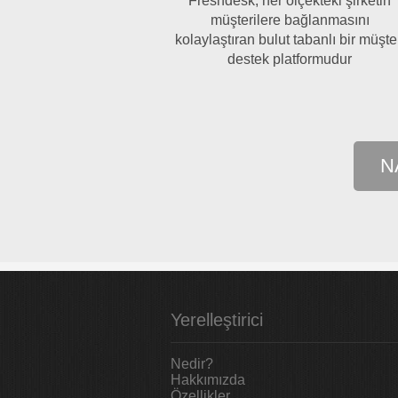
Freshdesk, her ölçekteki şirketin
müşterilere bağlanmasını
kolaylaştıran bulut tabanlı bir müşte
destek platformudur
N
Yerelleştirici
Nedir?
Hakkımızda
Özellikler