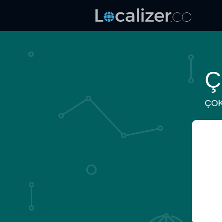
Ç
ÇOK