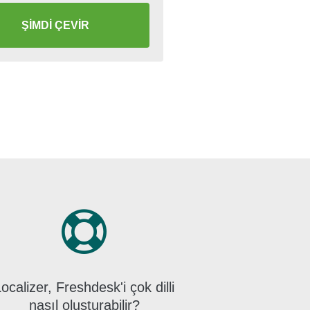
ŞİMDİ ÇEVİR
ocalizer, Freshdesk'i çok dilli
nasıl oluşturabilir?