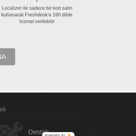
Localizer ile sadece bir kod satırı
kullanarak Freshdesk'e 180 dilde
hizmet verilebilir
NA
ek
Destek
POWERED BY