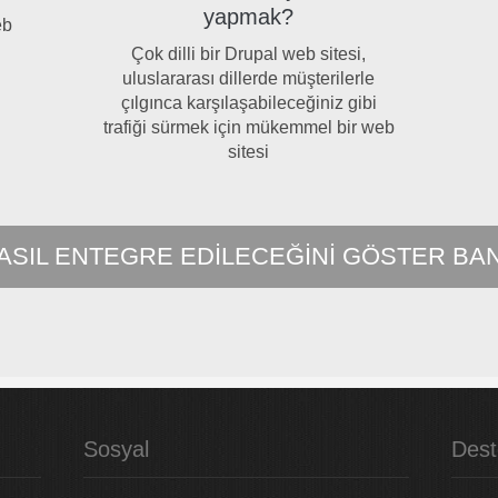
yapmak?
eb
Çok dilli bir Drupal web sitesi,
uluslararası dillerde müşterilerle
çılgınca karşılaşabileceğiniz gibi
trafiği sürmek için mükemmel bir web
sitesi
ASIL ENTEGRE EDILECEĞINI GÖSTER BA
Sosyal
Dest