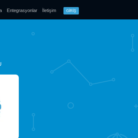
a
Entegrasyonlar
İletişim
GİRİŞ
U