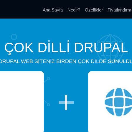
Ana Sayfa
Nedir?
Özellikler
Fiyatlandırm
ÇOK DILLI DRUPAL
DRUPAL WEB SITENIZ BIRDEN ÇOK DILDE SUNULD