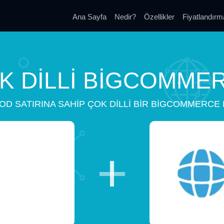
Ana Sayfa
Nedir?
Özellikler
Fiyatlandırm
K DILLI BIGCOMME
KOD SATIRINA SAHIP ÇOK DILLI BIR BIGCOMMERCE