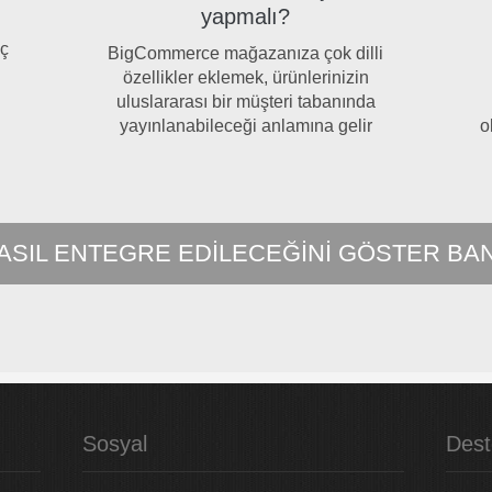
yapmalı?
aç
BigCommerce mağazanıza çok dilli
özellikler eklemek, ürünlerinizin
uluslararası bir müşteri tabanında
yayınlanabileceği anlamına gelir
o
ASIL ENTEGRE EDILECEĞINI GÖSTER BA
Sosyal
Dest