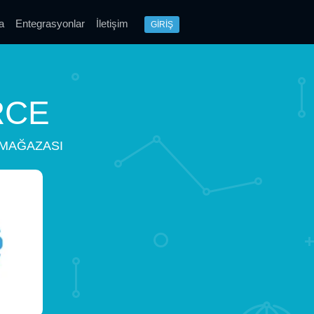
a
Entegrasyonlar
İletişim
GİRİŞ
RCE
 MAĞAZASI