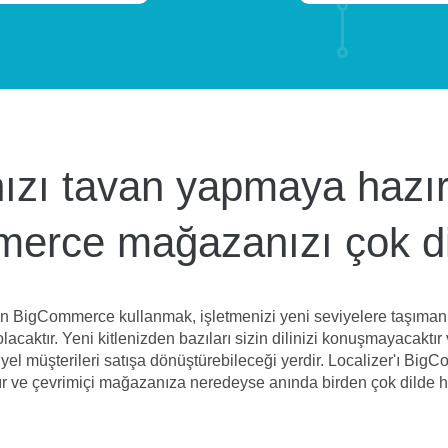
nızı tavan yapmaya hazı
rce mağazanızı çok dil
in BigCommerce kullanmak, işletmenizi yeni seviyelere taşım
lacaktır. Yeni kitlenizden bazıları sizin dilinizi konuşmayacaktı
l müşterileri satışa dönüştürebileceği yerdir. Localizer'ı Big
alır ve çevrimiçi mağazanıza neredeyse anında birden çok dilde hi