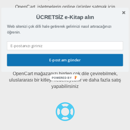
OpenCart, işletmelerin online ürünler satmak için
kullanabilecekleri tamamen özelleştirilebilir, açık kaynaklı
ÜCRETSİZ e-Kitap alın
ve kullanıcı dostu bir e-ticaret platformudur
Web sitenizi çok dilli hale getirerek gelirinizi nasıl artıracağınızı
öğrenin.
E-postam gönder
Neden OpenCart'ı çok dilde yapmak?
OpenCart mağazanızı birden çok dile çevirebilmek,
POWERED BY
uluslararası bir kitleyi hedefleyebilir ve daha fazla satış
yapabilirsiniz