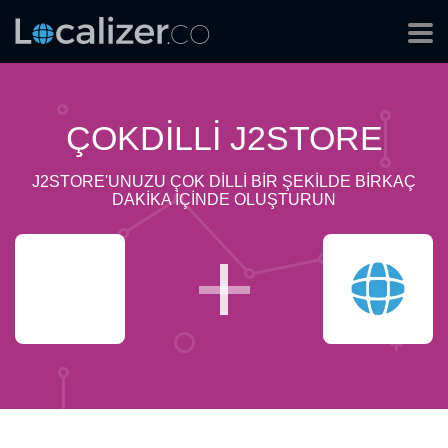
ÇOKDILLI J2STORE
J2STORE'UNUZU ÇOK DILLI BIR ŞEKILDE BIRKAÇ
DAKIKA IÇINDE OLUŞTURUN