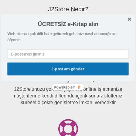
J2Store Nedir?
J2Store, kullanıcıların hızlı ve kolay bir şekilde bir çevrimiçi
ÜCRETSİZ e-Kitap alın
mağaza oluşturmasına olanak sağlayan bir alışveriş sepeti
ve e-ticaret uzantısı olan Joomla için
Web sitenizi çok dilli hale getirerek gelirinizi nasıl artıracağınızı
öğrenin.
E-postam gönder
Neden J2Store'u çok dilde yapmak?
POWERED BY
J2Store'unuzu çok dilli yapmak, online işletmenize
müşterilerine kendi dillerinde içerik sunarak kitlenizi
küresel ölçekte genişletme imkanı verecektir