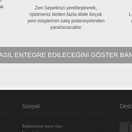
e
ak
Zen Sepetinizi yerelleştirerek,
.
işletmeniz birden fazla dilde birçok
L
yeni müşterinin satış potansiyelinden
yararlanacaktır.
ASIL ENTEGRE EDILECEĞINI GÖSTER BA
Sosyal
Dest
Bültenimize kayıt olun