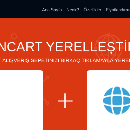
Ana Sayfa
Nedir?
Özellikler
Fiyatlandırm
NCART YERELLEŞTI
 ALIŞVERIŞ SEPETINIZI BIRKAÇ TIKLAMAYLA YERE