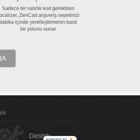
Sadece bir satırlık kod gerektiren
ocalizer, ZenCart alışveriş sepetinizi
dakika içinde yerelleştirmenin basit
bir yolunu sunar
NA
ek
Destek
POWERED BY