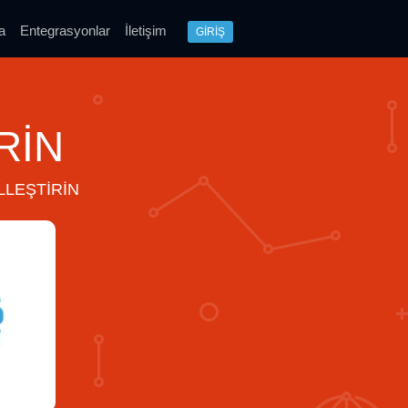
a
Entegrasyonlar
İletişim
GİRİŞ
RIN
LLEŞTIRIN