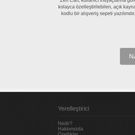
Zen Cart, kullanıcı ihtiyaçlarına gör
kolayca özelleştirilebilen, açık kayn
kodlu bir alışveriş sepeti yazılımdır
N
Yerelleştirici
Nedir?
Hakkımızda
Özellikler