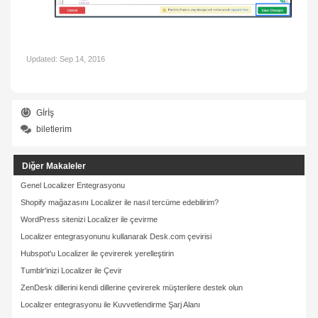
Updated:
Sep 14, 2016
Gİrİş
biletlerim
Diğer Makaleler
Genel Localizer Entegrasyonu
Shopify mağazasını Localizer ile nasıl tercüme edebilirim?
WordPress sitenizi Localizer ile çevirme
Localizer entegrasyonunu kullanarak Desk.com çevirisi
Hubspot'u Localizer ile çevirerek yerelleştirin
Tumblr'inizi Localizer ile Çevir
ZenDesk dillerini kendi dillerine çevirerek müşterilere destek olun
Localizer entegrasyonu ile Kuvvetlendirme Şarj Alanı