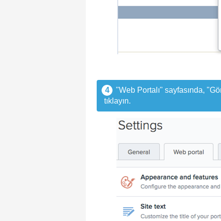
4
"Web Portalı" sayfasında, "Gö
tıklayın.