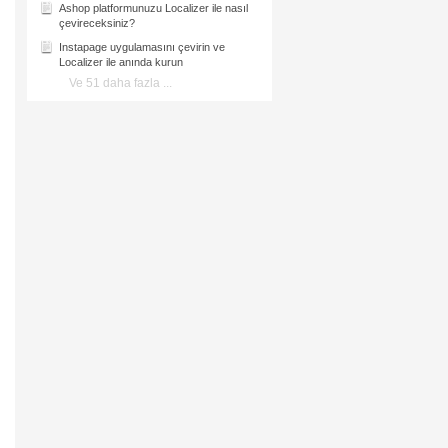
Ashop platformunuzu Localizer ile nasıl
çevireceksiniz?
Instapage uygulamasını çevirin ve
Localizer ile anında kurun
Ve 51 daha fazla ...