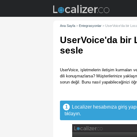
Ana Sayfa
>
Entegrasyonlar
>
UserVoice'da bir Local
UserVoice'da bir L
sesle
UserVoice, işletmelerin iletişim kurmaları ve
dili konuşmazlarsa? Müşterilerinize yaklaşm
sorun değil. Bunu nasıl yapabileceğinizi öğ
1
Localizer hesabınıza giriş ya
tıklayın.