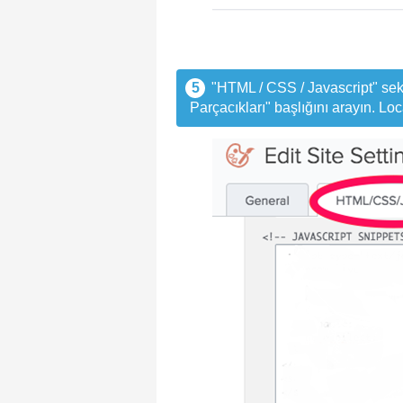
5
"HTML / CSS / Javascript" sekm
Parçacıkları" başlığını arayın. Lo