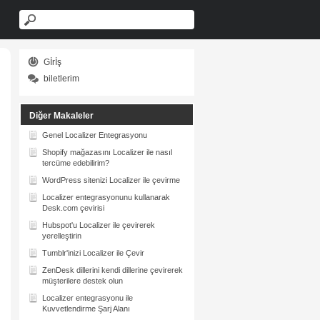
Gİrİş
biletlerim
Diğer Makaleler
Genel Localizer Entegrasyonu
Shopify mağazasını Localizer ile nasıl
tercüme edebilirim?
WordPress sitenizi Localizer ile çevirme
Localizer entegrasyonunu kullanarak
Desk.com çevirisi
Hubspot'u Localizer ile çevirerek
yerelleştirin
Tumblr'inizi Localizer ile Çevir
ZenDesk dillerini kendi dillerine çevirerek
müşterilere destek olun
Localizer entegrasyonu ile
Kuvvetlendirme Şarj Alanı