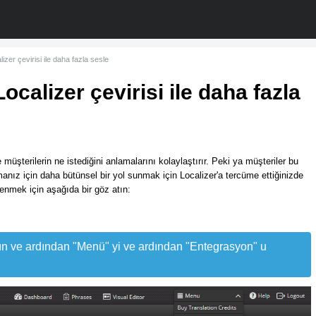
izer çevirisi ile daha fazla sesle
ocalizer çevirisi ile daha fazla
 müşterilerin ne istediğini anlamalarını kolaylaştırır. Peki ya müşteriler bu
anız için daha bütünsel bir yol sunmak için Localizer'a tercüme ettiğinizde
renmek için aşağıda bir göz atın:
pın ve ardından "Menü" yi ve ardından "Entegrasyon" u