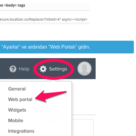
 "Ayarlar" ve ardından "Web Portalı" gidin.