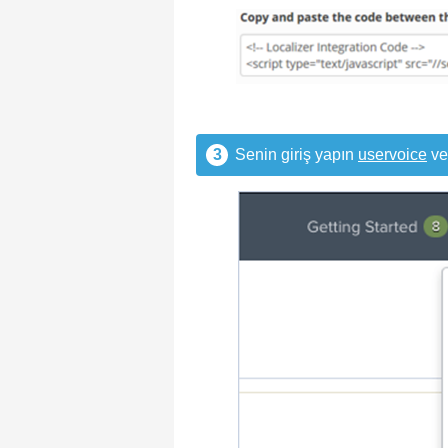
3
Senin giriş yapın
uservoice
ve