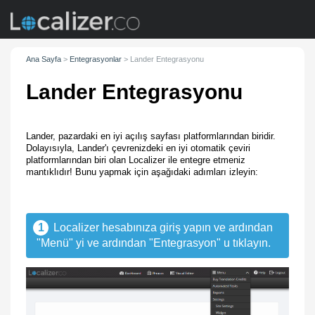
Ana Sayfa
>
Entegrasyonlar
>
Lander Entegrasyonu
Lander Entegrasyonu
Lander, pazardaki en iyi açılış sayfası platformlarından biridir.
Dolayısıyla, Lander'ı çevrenizdeki en iyi otomatik çeviri
platformlarından biri olan Localizer ile entegre etmeniz
mantıklıdır! Bunu yapmak için aşağıdaki adımları izleyin:
1
Localizer hesabınıza giriş yapın ve ardından
"Menü" yi ve ardından "Entegrasyon" u tıklayın.