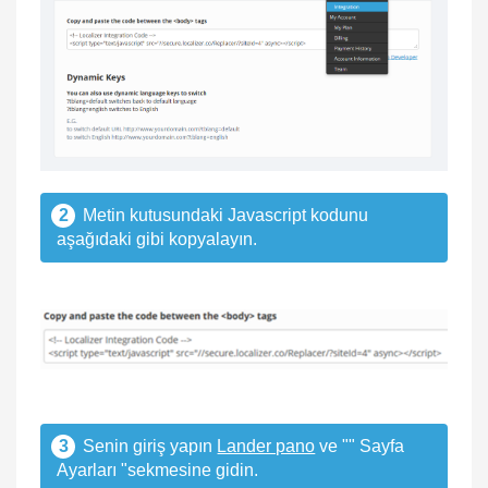
2
Metin kutusundaki Javascript kodunu
aşağıdaki gibi kopyalayın.
3
Senin giriş yapın
Lander pano
ve "" Sayfa
Ayarları "sekmesine gidin.