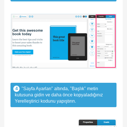
4
"Sayfa Ayarları" altında, "Başlık" metin
kutusuna gidin ve daha önce kopyaladığınız
Yerelleştirici kodunu yapıştırın.