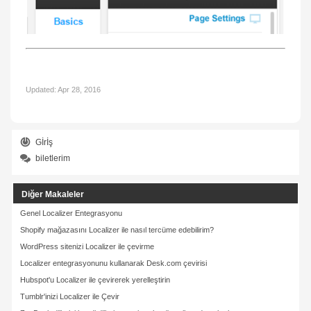
Updated:
Apr 28, 2016
Gİrİş
biletlerim
Diğer Makaleler
Genel Localizer Entegrasyonu
Shopify mağazasını Localizer ile nasıl tercüme edebilirim?
WordPress sitenizi Localizer ile çevirme
Localizer entegrasyonunu kullanarak Desk.com çevirisi
Hubspot'u Localizer ile çevirerek yerelleştirin
Tumblr'inizi Localizer ile Çevir