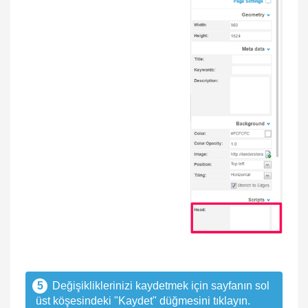
5
Değişikliklerinizi kaydetmek için sayfanın sol
üst köşesindeki "Kaydet" düğmesini tıklayın.