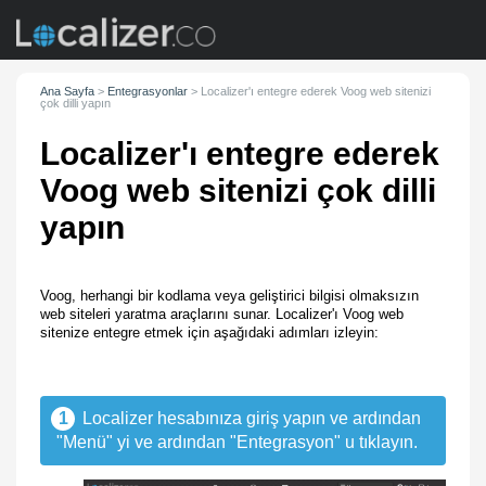
Ana Sayfa
>
Entegrasyonlar
>
Localizer'ı entegre ederek Voog web sitenizi
çok dilli yapın
Localizer'ı entegre ederek
Voog web sitenizi çok dilli
yapın
Voog, herhangi bir kodlama veya geliştirici bilgisi olmaksızın
web siteleri yaratma araçlarını sunar. Localizer'ı Voog web
sitenize entegre etmek için aşağıdaki adımları izleyin:
1
Localizer hesabınıza giriş yapın ve ardından
"Menü" yi ve ardından "Entegrasyon" u tıklayın.