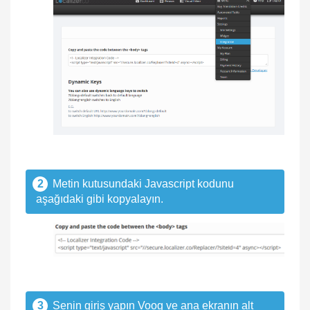
2
Metin kutusundaki Javascript kodunu
aşağıdaki gibi kopyalayın.
3
Senin giriş yapın
Voog
ve ana ekranın alt