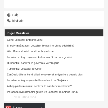
Gİrİş
biletlerim
Diğer Makaleler
Genel Localizer Entegrasyonu
Shopify mağazasını Localizer ile nasıl tercüme edebilirim?
WordPress sitenizi Localizer ile çevirme
Localizer entegrasyonunu kullanarak Desk.com çevirisi
Hubspot'u Localizer ile çevirerek yerelleştirin
Tumblr'inizi Localizer ile Çevir
ZenDesk dillerini kendi dillerine çevirerek müşterilere destek olun
Localizer entegrasyonu ile Kuvvetlendirme Şarj Alanı
Ashop platformunuzu Localizer ile nasıl çevireceksiniz?
Instapage uygulamasını çevirin ve Localizer ile anında kurun
Ve 51 daha fazla ...
Türkçe