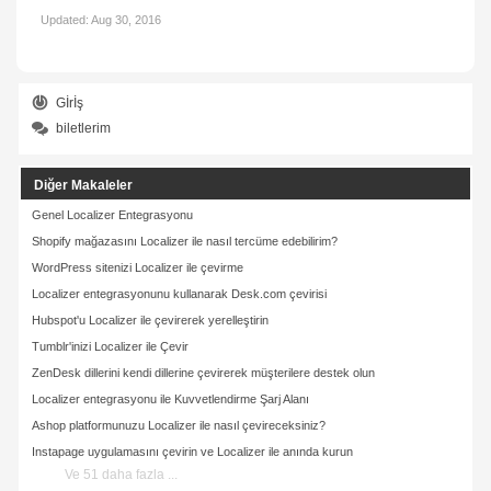
Updated:
Aug 30, 2016
Gİrİş
biletlerim
Diğer Makaleler
Genel Localizer Entegrasyonu
Shopify mağazasını Localizer ile nasıl tercüme edebilirim?
WordPress sitenizi Localizer ile çevirme
Localizer entegrasyonunu kullanarak Desk.com çevirisi
Hubspot'u Localizer ile çevirerek yerelleştirin
Tumblr'inizi Localizer ile Çevir
ZenDesk dillerini kendi dillerine çevirerek müşterilere destek olun
Localizer entegrasyonu ile Kuvvetlendirme Şarj Alanı
Ashop platformunuzu Localizer ile nasıl çevireceksiniz?
Instapage uygulamasını çevirin ve Localizer ile anında kurun
Ve 51 daha fazla ...