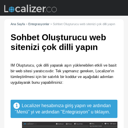
Ana Sayfa
>
Entegrasyonlar
>
Sohbet Oluşturucu web sitenizi çok dilli yapın
Sohbet Oluşturucu web
sitenizi çok dilli yapın
IM Oluşturucu, çok dilli yaparak aşırı yüklenebilen etkili ve basit
bir web sitesi yaratıcısıdır. Tek yapmanız gereken, Localizer'ın
tümleştirilmesi için bir satırlık bir koddur ve aşağıdaki adımları
uygulayarak bunu yapabilirsiniz:
1
Localizer hesabınıza giriş yapın ve ardından
"Menü" yi ve ardından "Entegrasyon" u tıklayın.