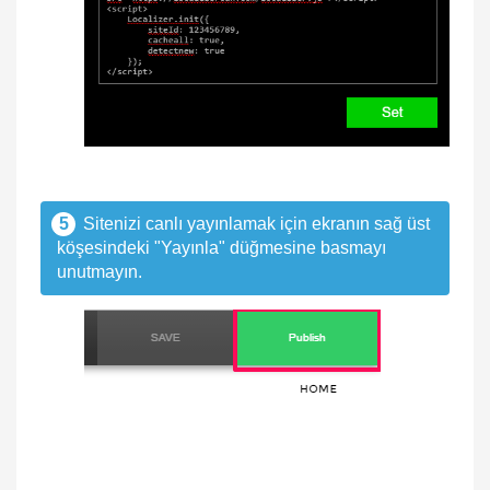
5
Sitenizi canlı yayınlamak için ekranın sağ üst
köşesindeki "Yayınla" düğmesine basmayı
unutmayın.