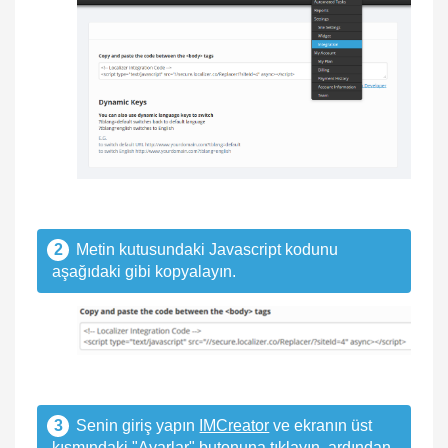
2
Metin kutusundaki Javascript kodunu
aşağıdaki gibi kopyalayın.
3
Senin giriş yapın
IMCreator
ve ekranın üst
kısmındaki "Ayarlar" butonuna tıklayın, ardından