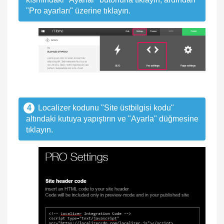
"Pro ayarları" üzerine tıklayın.
4
Localizer kodunu "Site üstbilgisi kodu"
altındaki kutuya yapıştırın ve "Ayarla" düğmesine
tıklayın.