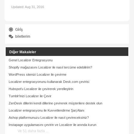
Updated:
Aug 31, 2016
Gİrİş
biletlerim
Diğer Makaleler
Genel Localizer Entegrasyonu
Shopify mağazasını Localizer ile nasıl tercüme edebilirim?
WordPress sitenizi Localizer ile çevirme
Localizer entegrasyonunu kullanarak Desk.com çevirisi
Hubspot'u Localizer ile çevirerek yerelleştirin
Tumblr'inizi Localizer ile Çevir
ZenDesk dillerini kendi dillerine çevirerek müşterilere destek olun
Localizer entegrasyonu ile Kuvvetlendirme Şarj Alanı
Ashop platformunuzu Localizer ile nasıl çevireceksiniz?
Instapage uygulamasını çevirin ve Localizer ile anında kurun
Ve 51 daha fazla ...