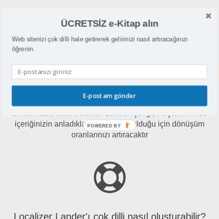
Lander, kullanıcılar için dönüşüm oranlarını optimize
etmeye odaklanan bir açılış sayfası oluşturma aracıdır
ÜCRETSİZ e-Kitap alın
Web sitenizi çok dilli hale getirerek gelirinizi nasıl artıracağınızı
öğrenin.
E-postam gönder
Neden Lander'i çok dilli yapmalıyım?
Birden fazla dilde bulunan Lander içeriği, müşterilerinize
içeriğinizin anladıkları şekilde sunulduğu için dönüşüm
POWERED BY
oranlarınızı artıracaktır
Localizer Lander'ı çok dilli nasıl oluşturabilir?