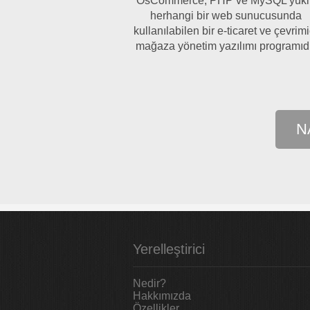
OsCommerce, PHP ve MySQL yükl
herhangi bir web sunucusunda
kullanılabilen bir e-ticaret ve çevrimi
mağaza yönetim yazılımı programıd
N
Yerelleştirici
Nedir?
Hakkımızda
Özellikler