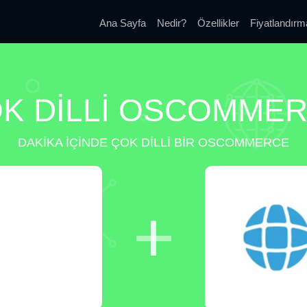
Ana Sayfa
Nedir?
Özellikler
Fiyatlandırm
K DILLI OSCOMME
DAKIKA IÇINDE ÇOK DILLI BIR OSCOMMERCE