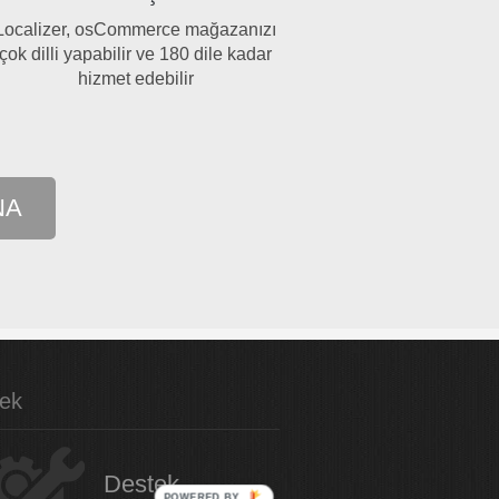
Localizer, osCommerce mağazanızı
çok dilli yapabilir ve 180 dile kadar
hizmet edebilir
NA
ek
Destek
POWERED BY