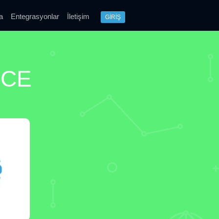
a
Entegrasyonlar
İletişim
GİRİŞ
RCE