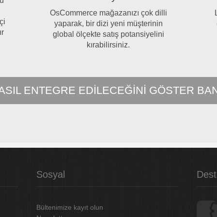
ü
OsCommerce mağazanızı çok dilli
çi
yaparak, bir dizi yeni müşterinin
ır
global ölçekte satış potansiyelini
kırabilirsiniz.
ASIL ENTEGRE EDILECEĞINI GÖSTER BA
Sosyal
Dest
Bültenimize kayıt olun